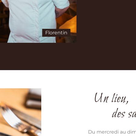
Florentin
Un lieu, 
des s
Du mercredi au dim