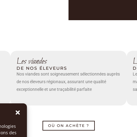
Les viandes
L
DE NOS ÉLEVEURS
D
Nos viandes sont soigneusement sélectionnées auprès
Le
de nos éleveurs régionaux, assurant une qualité
ma
exceptionnelle et une traçabilité parfaite
sa
nologies
OÙ ON ACHÈTE ?
tions des