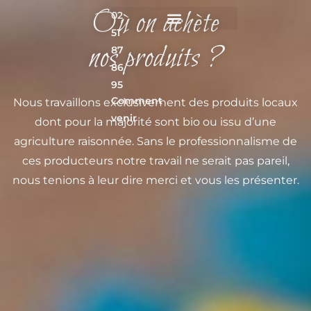
Où on achète
02
51
nos produits ?
87
86
95
Comment
Nous travaillons exclusivement des produits locaux
venir
dont pour la majorité sont bio ou issu d’une
agriculture raisonnée. Sans le professionnalisme de
ces producteurs notre travail ne serait pas pareil,
nous tenions à leur dire merci et vous les présenter.